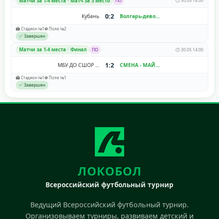
Матчи за 1-4 места · Матч за 3 место
ПО
🕐 30.05 14:00
0:2
Кубань
Волгарь-девочки
🏟️ Стадион №1
⚽ Поле №2
✅ Завершен
Матчи за 1-4 места · Финал
ПО
🕐 30.05 14:00
1:2
МБУ ДО СШОР №11 "Зенит-Волгоград"
СМЕНА - МАЙСТРЕНКО
🏟️ Стадион №1
⚽ Поле №1
✅ Завершен
ЛОКОБОЛ
Всероссийский футбольный турнир
Ведущий Всероссийский футбольный турнир.
Организовываем турниры, развиваем детский и