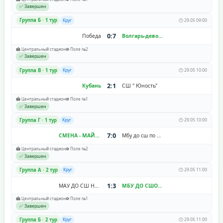
✅ Завершен
Группа Б · 1 тур
Круг
🕐 29.05 09:00
0:7
Победа
Волгарь-девочки
🏟️ Центральный стадион
⚽ Поле №2
✅ Завершен
Группа В · 1 тур
Круг
🕐 29.05 10:00
2:1
Кубань
СШ " Юность"
🏟️ Центральный стадион
⚽ Поле №1
✅ Завершен
Группа Г · 1 тур
Круг
🕐 29.05 10:00
7:0
СМЕНА - МАЙСТРЕНКО
Мбу до сш по футболу г. Ставрополя
🏟️ Центральный стадион
⚽ Поле №2
✅ Завершен
Группа A · 2 тур
Круг
🕐 29.05 11:00
1:3
МАУ ДО СШ Надежда
МБУ ДО СШОР №11 "Зенит-Волгоград"
🏟️ Центральный стадион
⚽ Поле №1
✅ Завершен
Группа Б · 2 тур
Круг
🕐 29.05 11:00