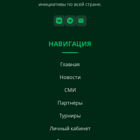
инициативы по всей стране.
НАВИГАЦИЯ
Главная
Новости
СМИ
Партнёры
Турниры
Личный кабинет