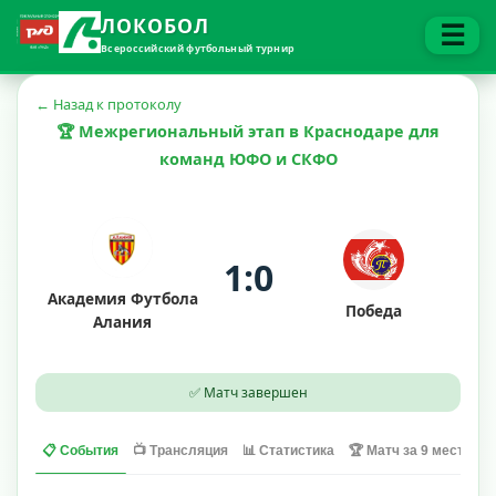
ЛОКОБОЛ
☰
Всероссийский футбольный турнир
← Назад к протоколу
🏆 Межрегиональный этап в Краснодаре для
команд ЮФО и СКФО
1:0
Академия Футбола
Победа
Алания
✅ Матч завершен
📋 События
📺 Трансляция
📊 Статистика
🏆 Матч за 9 место
