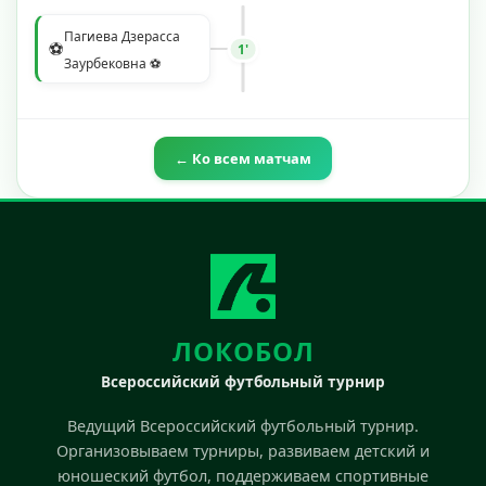
Пагиева Дзерасса
⚽
1'
Заурбековна ⚽
← Ко всем матчам
ЛОКОБОЛ
Всероссийский футбольный турнир
Ведущий Всероссийский футбольный турнир.
Организовываем турниры, развиваем детский и
юношеский футбол, поддерживаем спортивные