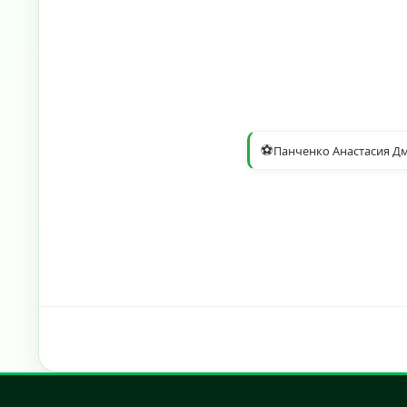
⚽
Панченко Анастасия Д