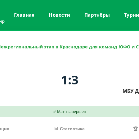
Главная
Новости
Партнёры
Турн
ир
Межрегиональный этап в Краснодаре для команд ЮФО и 
1:3
МБУ Д
✅ Матч завершен
яция
📊 Статистика
🏆