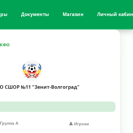
иры
Документы
Магазин
Личный кабин
СКФО
О СШОР №11 "Зенит-Волгоград"
 Группа A
👤 Игроки