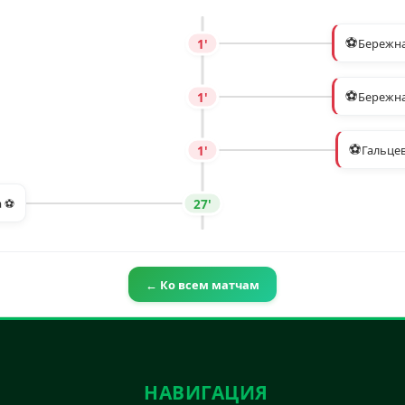
⚽
1'
Бережна
⚽
1'
Бережна
⚽
1'
Гальце
27'
а ⚽
← Ко всем матчам
НАВИГАЦИЯ