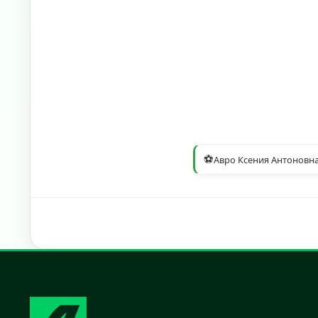
⚽
Авро Ксения Антоновн