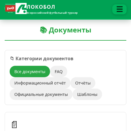
ЛОКОБОЛ
☰
Всероссийский футбольный турнир
📚 Документы
📁 Категории документов
Все документы
FAQ
Информационный отчёт
Отчёты
Официальные документы
Шаблоны
📄