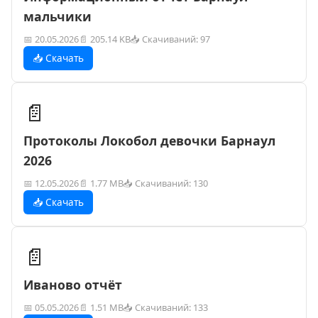
мальчики
📅 20.05.2026
📄 205.14 KB
📥 Скачиваний: 97
📥 Скачать
📄
Протоколы Локобол девочки Барнаул
2026
📅 12.05.2026
📄 1.77 MB
📥 Скачиваний: 130
📥 Скачать
📄
Иваново отчёт
📅 05.05.2026
📄 1.51 MB
📥 Скачиваний: 133