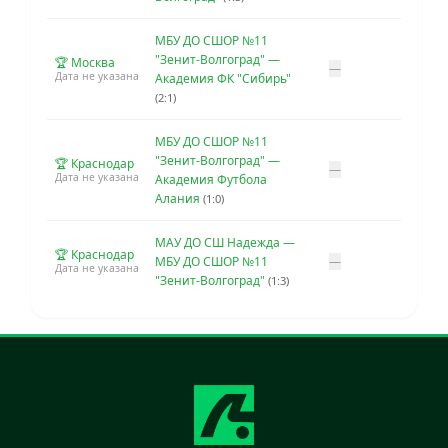
МБУ ДО СШОР №11
"Зенит-Волгоград" —
🏆 Москва
—
Дата не указана
Академия ФК "Сибирь"
(2:1)
МБУ ДО СШОР №11
"Зенит-Волгоград" —
🏆 Краснодар
—
Дата не указана
Академия Футбола
Алания
(1:0)
МАУ ДО СШ Надежда —
🏆 Краснодар
МБУ ДО СШОР №11
—
Дата не указана
"Зенит-Волгоград"
(1:3)