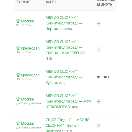
ТУРНИР
МАТЧ
МИНУТА
МБУ ДО СШОР №11
🏆 Москва
"Зенит-Волгоград" —
—
01.08.2026
Чертаново
(0:6)
МБУ ДО СШОР №11
"Зенит-Волгоград" —
🏆 Краснодар
—
30.05.2026
СМЕНА - МАЙСТРЕНКО
(1:2)
МБУ ДО СШОР №11
🏆 Краснодар
"Зенит-Волгоград" —
⚽ 1'
⚽ 1'
30.05.2026
Кубань
(3:2)
МБУ ДО СШОР №11
🏆 Москва
"Зенит-Волгоград" — ЖФК
—
Дата не указана
"ЛОКОМОТИВ"
(0:4)
СШОР "Лидер" — МБУ ДО
🏆 Москва
СШОР №11 "Зенит-
—
Дата не указана
Волгоград"
(1:3)