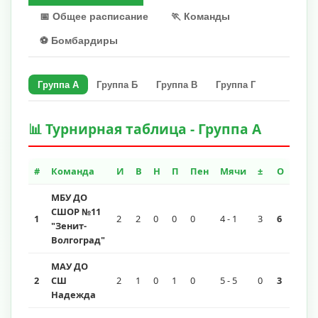
📅 Общее расписание
🏃 Команды
⚽ Бомбардиры
Группа A
Группа Б
Группа В
Группа Г
📊 Турнирная таблица - Группа A
#
Команда
И
В
Н
П
Пен
Мячи
±
О
МБУ ДО
СШОР №11
1
2
2
0
0
0
4 - 1
3
6
"Зенит-
Волгоград"
МАУ ДО
2
СШ
2
1
0
1
0
5 - 5
0
3
Надежда