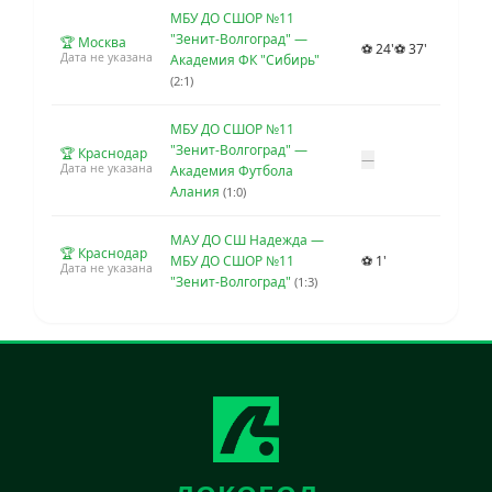
МБУ ДО СШОР №11
"Зенит-Волгоград" —
🏆 Москва
⚽ 24'
⚽ 37'
Дата не указана
Академия ФК "Сибирь"
(2:1)
МБУ ДО СШОР №11
"Зенит-Волгоград" —
🏆 Краснодар
—
Дата не указана
Академия Футбола
Алания
(1:0)
МАУ ДО СШ Надежда —
🏆 Краснодар
МБУ ДО СШОР №11
⚽ 1'
Дата не указана
"Зенит-Волгоград"
(1:3)