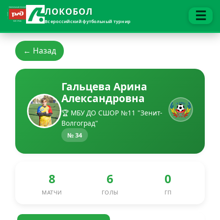
ЛОКОБОЛ
☰
Всероссийский футбольный турнир
← Назад
Гальцева Арина
Александровна
🏆 МБУ ДО СШОР №11 "Зенит-
Волгоград"
№ 34
8
6
0
МАТЧИ
ГОЛЫ
ГП