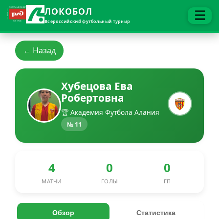
ЛОКОБОЛ
☰
Всероссийский футбольный турнир
← Назад
Хубецова Ева
Робертовна
🏆 Академия Футбола Алания
№ 11
4
0
0
МАТЧИ
ГОЛЫ
ГП
Обзор
Статистика