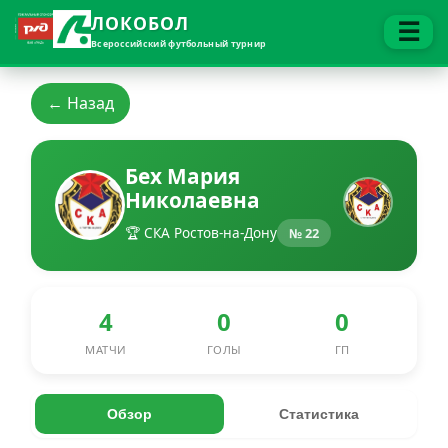
ЛОКОБОЛ
☰
Всероссийский футбольный турнир
← Назад
Бех Мария
Николаевна
🏆 СКА Ростов-на-Дону
№ 22
4
0
0
МАТЧИ
ГОЛЫ
ГП
Обзор
Статистика