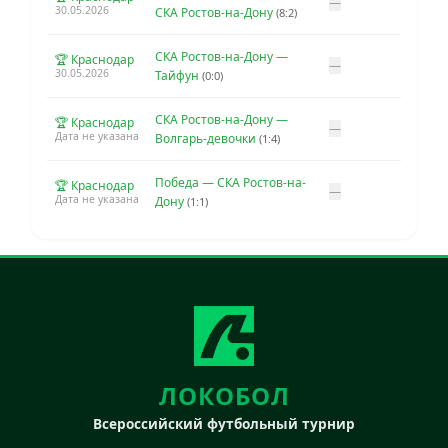
—
30.05.2026
СКА Ростов-на-Дону
(8:2)
СКА Ростов-на-Дону —
🏆 Краснодар
—
30.05.2026
Тайфун
(0:0)
СКА Ростов-на-Дону —
🏆 Краснодар
—
Дата не указана
Волгарь-девочки
(1:4)
Победа — СКА Ростов-на-
🏆 Краснодар
—
Дата не указана
Дону
(1:1)
ЛОКОБОЛ
Всероссийский футбольный турнир