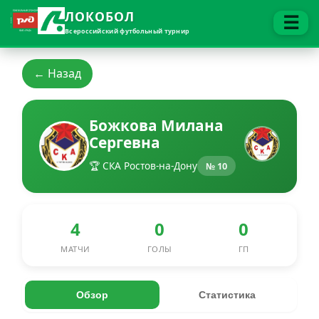
ЛОКОБОЛ
☰
Всероссийский футбольный турнир
← Назад
Божкова Милана
Сергевна
🏆 СКА Ростов-на-Дону
№ 10
4
0
0
МАТЧИ
ГОЛЫ
ГП
Обзор
Статистика