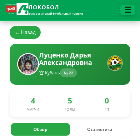
ЛОКОБОЛ
☰
Всероссийский футбольный турнир
← Назад
Луценко Дарья
Александровна
🏆 Кубань
№ 22
4
5
0
МАТЧИ
ГОЛЫ
ГП
Обзор
Статистика