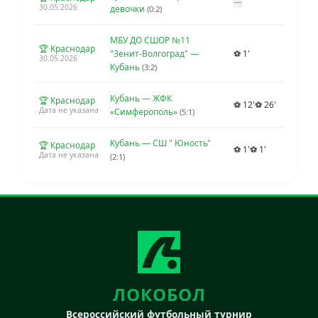
—
30.05.2026
девочки
(0:2)
МБУ ДО СШОР №11
🏆 Краснодар
"Зенит-Волгоград" —
⚽ 1'
30.05.2026
Кубань
(3:2)
Кубань — ЖФК
🏆 Краснодар
⚽ 12'
⚽ 26'
Дата не указана
«Симферополь»
(5:1)
Кубань — СШ " Юность"
🏆 Краснодар
⚽ 1'
⚽ 1'
Дата не указана
(2:1)
ЛОКОБОЛ
Всероссийский футбольный турнир