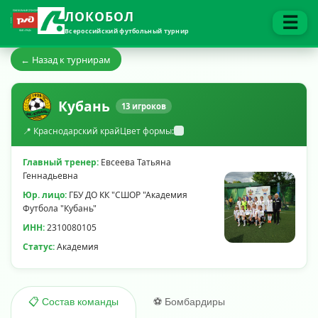
ЛОКОБОЛ
☰
Всероссийский футбольный турнир
← Назад к турнирам
Кубань
13 игроков
📍 Краснодарский край
Цвет формы:
Главный тренер:
Евсеева Татьяна
Геннадьевна
Юр. лицо:
ГБУ ДО КК "СШОР "Академия
Футбола "Кубань"
ИНН:
2310080105
Статус:
Академия
⚽ Бомбардиры
📋 Состав команды