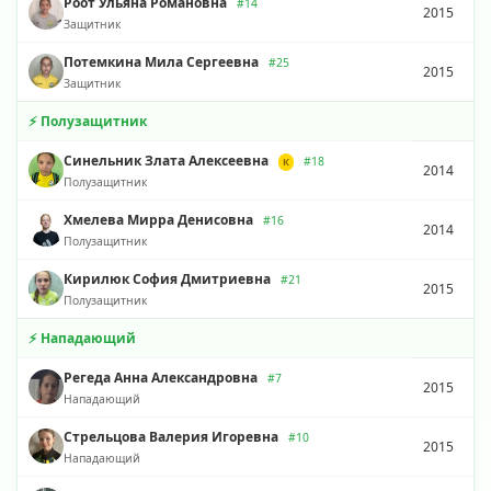
Роот Ульяна Романовна
#14
2015
Защитник
Потемкина Мила Сергеевна
#25
2015
Защитник
⚡ Полузащитник
Синельник Злата Алексеевна
#18
К
2014
Полузащитник
Хмелева Мирра Денисовна
#16
2014
Полузащитник
Кирилюк София Дмитриевна
#21
2015
Полузащитник
⚡ Нападающий
Регеда Анна Александровна
#7
2015
Нападающий
Стрельцова Валерия Игоревна
#10
2015
Нападающий