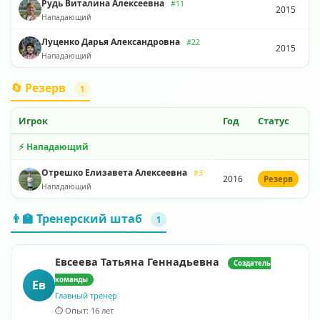
Рудь Виталина Алексеевна
#11
2015
Нападающий
Луценко Дарья Александровна
#22
2015
Нападающий
🔄 Резерв
1
Игрок
Год
Статус
⚡ Нападающий
Отрешко Елизавета Алексеевна
#3
2016
Резерв
Нападающий
👨‍🏫 Тренерский штаб
1
Евсеева Татьяна Геннадьевна
Создатель
команды
Ев
Главный тренер
⏱️ Опыт: 16 лет