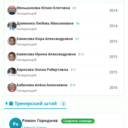
Меньшикова Юлия Олеговна
#3
2014
Нападающий
Думенико Любовь Максимовна
#6
2014
Нападающий
Камисова Кира Александровна
#7
2015
Нападающий
Камисова Ирина Александровна
#10
2015
Нападающий
Харисова Элина Робертовна
#17
2015
Нападающий
Бабинова Алёна Алексеевна
#18
2016
Нападающий
👨‍🏫 Тренерский штаб
2
Роман Городнов
Создатель команды
Ро
Главный тренер