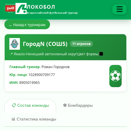
ЛОКОБОЛ
☰
Всероссийский футбольный турнир
← Назад к турнирам
ГородN (СОШ5)
11 игроков
📍 Ямало-Ненецкий автономный округ
Цвет формы:
Главный тренер:
Роман Городнов
⚽
Юр. лицо:
1028900709177
ИНН:
8905019965
⚽ Бомбардиры
📋 Состав команды
📊 Статистика команды