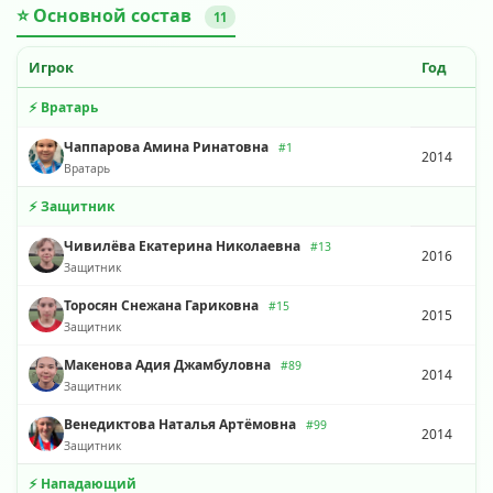
⭐ Основной состав
11
Игрок
Год
⚡ Вратарь
Чаппарова Амина Ринатовна
#1
2014
Вратарь
⚡ Защитник
Чивилёва Екатерина Николаевна
#13
2016
Защитник
Торосян Снежана Гариковна
#15
2015
Защитник
Макенова Адия Джамбуловна
#89
2014
Защитник
Венедиктова Наталья Артёмовна
#99
2014
Защитник
⚡ Нападающий