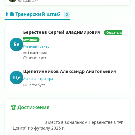
Нападающий
👨‍🏫 Тренерский штаб
2
Берестнев Сергей Владимирович
Создатель
команды
Бе
Главный тренер
📜 1 категория
⏱️ Опыт: 7 лет
Щепетинников Александр Анатольевич
Ще
Ассистент тренера
📜 не требует
🏆 Достижения
                            3 место в зональном Первенстве СФФ 
"Центр" по футзалу 2025 г.