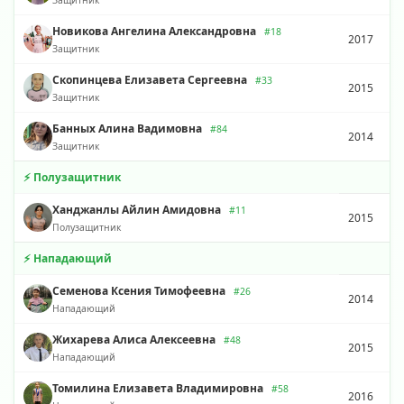
Новикова Ангелина Александровна
#18
2017
Защитник
Скопинцева Елизавета Сергеевна
#33
2015
Защитник
Банных Алина Вадимовна
#84
2014
Защитник
⚡ Полузащитник
Ханджанлы Айлин Амидовна
#11
2015
Полузащитник
⚡ Нападающий
Семенова Ксения Тимофеевна
#26
2014
Нападающий
Жихарева Алиса Алексеевна
#48
2015
Нападающий
Томилина Елизавета Владимировна
#58
2016