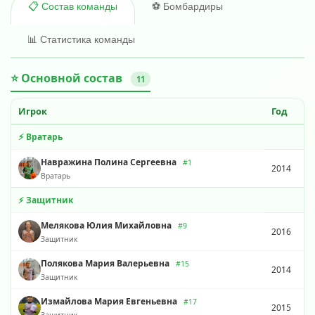
⚽ Бомбардиры
📋 Состав команды
📊 Статистика команды
⭐ Основной состав
11
Игрок
Год
⚡ Вратарь
Навражина Полина Сергеевна
#1
2014
Вратарь
⚡ Защитник
Мелякова Юлия Михайловна
#9
2016
Защитник
Полякова Мария Валерьевна
#15
2014
Защитник
Измайлова Мария Евгеньевна
#17
2015
Защитник