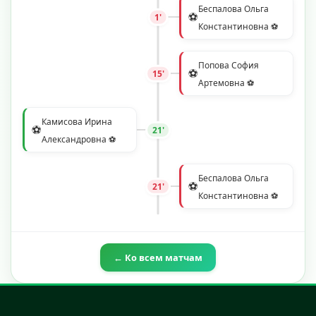
Беспалова Ольга
⚽
1'
Константиновна ⚽
Попова София
⚽
15'
Артемовна ⚽
Камисова Ирина
⚽
21'
Александровна ⚽
Беспалова Ольга
⚽
21'
Константиновна ⚽
← Ко всем матчам