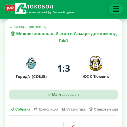
ЛОКОБОЛ
☰
Всероссийский футбольный турнир
← Назад к протоколу
🏆 Межрегиональный этап в Самаре для команд
ПФО
1:3
ГородN (СОШ5)
ЖФК Тюмень
✅ Матч завершен
📋 События
📺 Трансляция
📊 Статистика
🏆 Стыковые матчи