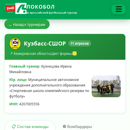
ЛОКОБОЛ
☰
Всероссийский футбольный турнир
← Назад к турнирам
Кузбасс-СШОР
11 игроков
📍 Кемеровская область
Цвет формы:
Главный тренер:
Кузнецова Ирина
Михайловна
Юр. лицо:
Муниципальное автономное
учреждение дополнительного образования
«Спортивная школа олимпийского резерва по
футболу»
ИНН:
4207005556
⚽ Бомбардиры
📋 Состав команды