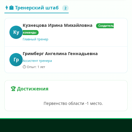
👨‍🏫 Тренерский штаб
2
Кузнецова Ирина Михайловна
Создатель
Ку
команды
Главный тренер
Гримберг Ангелина Геннадьевна
Гр
Ассистент тренера
⏱️ Опыт: 1 лет
🏆 Достижения
                            Первенство области -1 место.                        