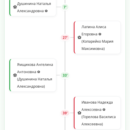
Душинина Наталья
⚽
7'
Александровна ⚽
Лапина Алиса
Егоровна ⚽
⚽
27'
(Копарейко Мария
Максимовна)
Ямщикова Ангелина
Антоновна ⚽
⚽
33'
(Душинина Наталья
Александровна)
Иванова Надежда
Алекссевна ⚽
⚽
39'
(Горелова Василиса
Алексеевна)