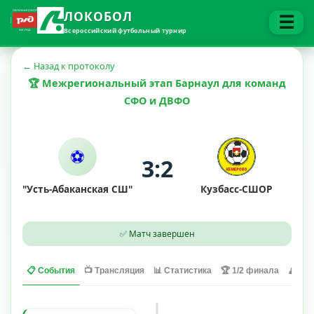
ЛОКОБОЛ
☰
Всероссийский футбольный турнир
← Назад к протоколу
🏆 Межрегиональный этап Барнаул для команд
СФО и ДВФО
⚽
3:2
"Усть-Абаканская СШ"
Кузбасс-СШОР
✅ Матч завершен
📋 События
📺 Трансляция
📊 Статистика
🏆 1/2 финала
👤 Игр