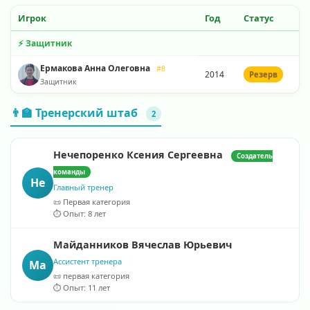
Игрок
Год
Статус
⚡ Защитник
Ермакова Анна Олеговна
#8
2014
Резерв
Защитник
👨‍🏫 Тренерский штаб
2
Нечепоренко Ксения Сергеевна
Создатель
команды
Не
Главный тренер
📜 Первая категория
⏱️ Опыт: 8 лет
Майданников Вячеслав Юрьевич
Ассистент тренера
Ма
📜 первая категория
⏱️ Опыт: 11 лет