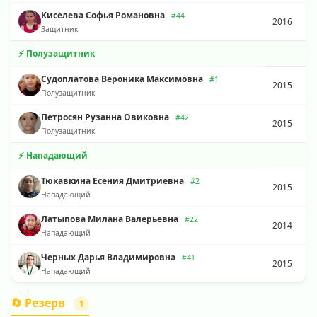
Киселева Софья Романовна
#44
2016
Защитник
⚡ Полузащитник
Судоплатова Вероника Максимовна
#1
2015
Полузащитник
Петросян Рузанна Овиковна
#42
2015
Полузащитник
⚡ Нападающий
Тюкавкина Есения Дмитриевна
#2
2015
Нападающий
Латыпова Милана Валерьевна
#22
2014
Нападающий
Черных Дарья Владимировна
#41
2015
Нападающий
🔄 Резерв
1