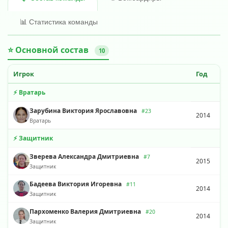
📊 Статистика команды
⭐ Основной состав
10
Игрок
Год
⚡ Вратарь
Зарубина Виктория Ярославовна
#23
2014
Вратарь
⚡ Защитник
Зверева Александра Дмитриевна
#7
2015
Защитник
Бадеева Виктория Игоревна
#11
2014
Защитник
Пархоменко Валерия Дмитриевна
#20
2014
Защитник