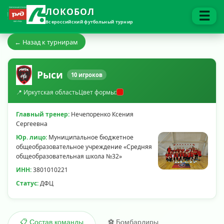
ЛОКОБОЛ
☰
Всероссийский футбольный турнир
← Назад к турнирам
Рыси
10 игроков
📍 Иркутская область
Цвет формы:
Главный тренер:
Нечепоренко Ксения
Сергеевна
Юр. лицо:
Муниципальное бюджетное
общеобразовательное учреждение «Средняя
общеобразовательная школа №32»
ИНН:
3801010221
Статус:
ДФЦ
⚽ Бомбардиры
📋 Состав команды