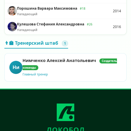
Порошина Варвара Максимовна
#18
2014
Нападающий
Кулешова Стефания Александровна
#26
2016
Нападающий
👨‍🏫 Тренерский штаб
1
Нимченко Алексей Анатольевич
Создатель
Ни
команды
Главный тренер
ЛОКОБОЛ