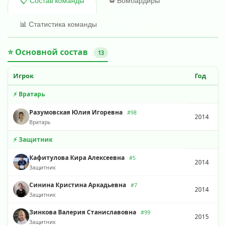
⚽ Бомбардиры
📋 Состав команды
📊 Статистика команды
⭐ Основной состав
13
Игрок
Год
⚡ Вратарь
Разумовская Юлия Игоревна
#98
2014
Вратарь
⚡ Защитник
Кафитулова Кира Алексеевна
#5
2014
Защитник
Синина Кристина Аркадьевна
#7
2014
Защитник
Зинкова Валерия Станиславовна
#99
2015
Защитник