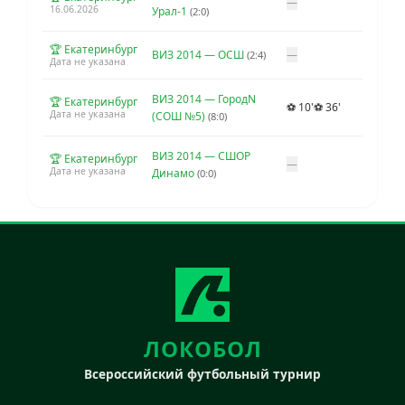
—
16.06.2026
Урал-1
(2:0)
🏆 Екатеринбург
ВИЗ 2014 — ОСШ
—
(2:4)
Дата не указана
ВИЗ 2014 — ГородN
🏆 Екатеринбург
⚽ 10'
⚽ 36'
Дата не указана
(СОШ №5)
(8:0)
ВИЗ 2014 — СШОР
🏆 Екатеринбург
—
Дата не указана
Динамо
(0:0)
ЛОКОБОЛ
Всероссийский футбольный турнир