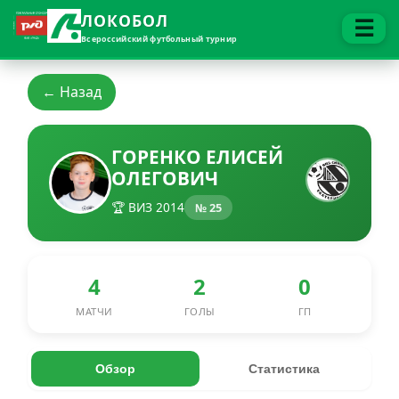
ЛОКОБОЛ
☰
Всероссийский футбольный турнир
← Назад
ГОРЕНКО ЕЛИСЕЙ
ОЛЕГОВИЧ
🏆 ВИЗ 2014
№ 25
4
2
0
МАТЧИ
ГОЛЫ
ГП
Обзор
Статистика