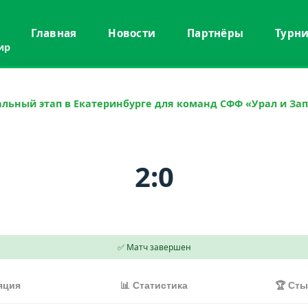
Главная
Новости
Партнёры
Турн
ир
льный этап в Екатеринбурге для команд СФФ «Урал и За
2:0
✅ Матч завершен
яция
📊 Статистика
🏆 Ст