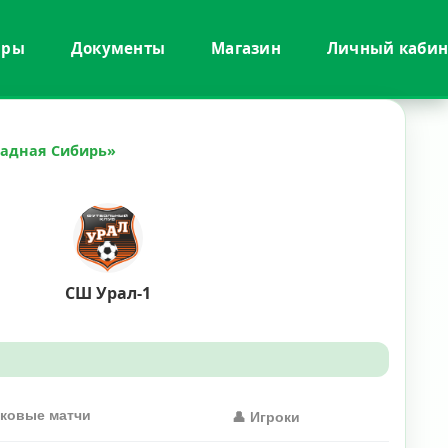
иры
Документы
Магазин
Личный кабин
падная Сибирь»
СШ Урал-1
ыковые матчи
👤 Игроки