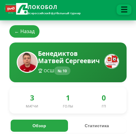
ЛОКОБОЛ
☰
Всероссийский футбольный турнир
← Назад
Бенедиктов
Матвей Сергеевич
🏆 ОСШ
№ 10
3
1
0
МАТЧИ
ГОЛЫ
ГП
Обзор
Статистика