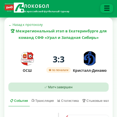
ЛОКОБОЛ
☰
Всероссийский футбольный турнир
← Назад к протоколу
🏆 Межрегиональный этап в Екатеринбурге для
команд СФФ «Урал и Западная Сибирь»
3:3
ОСШ
Кристалл-Динамо
⚽ по пенальти
✅ Матч завершен
📋 События
📺 Трансляция
📊 Статистика
🏆 Стыковые матчи