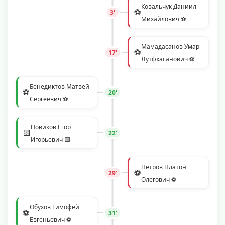
Ковальчук Даниил
⚽
3'
Михайлович ⚽
Мамадасанов Умар
⚽
17'
Лутфхасанович ⚽
Бенедиктов Матвей
⚽
20'
Сергеевич ⚽
Новиков Егор
🟨
22'
Игорьевич 🟨
Петров Платон
⚽
29'
Олегович ⚽
Обухов Тимофей
⚽
31'
Евгеньевич ⚽