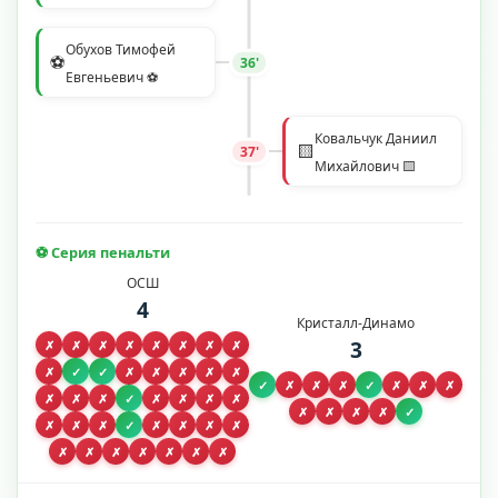
Обухов Тимофей
⚽
36'
Евгеньевич ⚽
Ковальчук Даниил
🟨
37'
Михайлович 🟨
⚽ Серия пенальти
ОСШ
4
Кристалл-Динамо
3
✗
✗
✗
✗
✗
✗
✗
✗
✗
✓
✓
✗
✗
✗
✗
✗
✓
✗
✗
✗
✓
✗
✗
✗
✗
✗
✗
✓
✗
✗
✗
✗
✗
✗
✗
✗
✓
✗
✗
✗
✓
✗
✗
✗
✗
✗
✗
✗
✗
✗
✗
✗