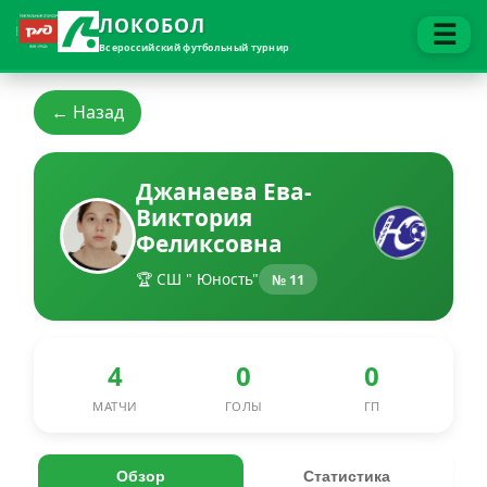
ЛОКОБОЛ
☰
Всероссийский футбольный турнир
← Назад
Джанаева Ева-
Виктория
Феликсовна
🏆 СШ " Юность"
№ 11
4
0
0
МАТЧИ
ГОЛЫ
ГП
Обзор
Статистика