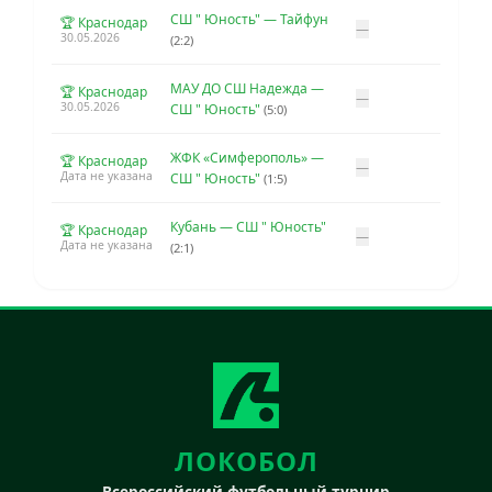
СШ " Юность" — Тайфун
🏆 Краснодар
—
30.05.2026
(2:2)
МАУ ДО СШ Надежда —
🏆 Краснодар
—
30.05.2026
СШ " Юность"
(5:0)
ЖФК «Симферополь» —
🏆 Краснодар
—
Дата не указана
СШ " Юность"
(1:5)
Кубань — СШ " Юность"
🏆 Краснодар
—
Дата не указана
(2:1)
ЛОКОБОЛ
Всероссийский футбольный турнир