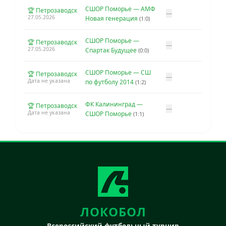
СШОР Поморье — АМФ
🏆 Петрозаводск
—
27.05.2026
Новая генерация
(1:0)
СШОР Поморье —
🏆 Петрозаводск
—
27.05.2026
Спартак Будущее
(0:0)
СШОР Поморье — СШ
🏆 Петрозаводск
—
Дата не указана
по футболу 2014
(1:2)
ФК Калининград —
🏆 Петрозаводск
—
Дата не указана
СШОР Поморье
(1:1)
ЛОКОБОЛ
Всероссийский футбольный турнир