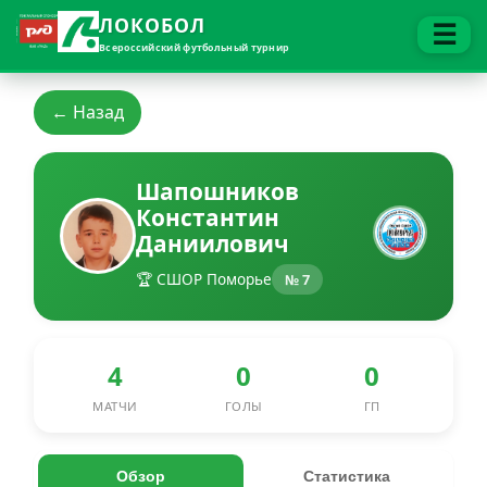
ЛОКОБОЛ
☰
Всероссийский футбольный турнир
← Назад
Шапошников
Константин
Даниилович
🏆 СШОР Поморье
№ 7
4
0
0
МАТЧИ
ГОЛЫ
ГП
Обзор
Статистика