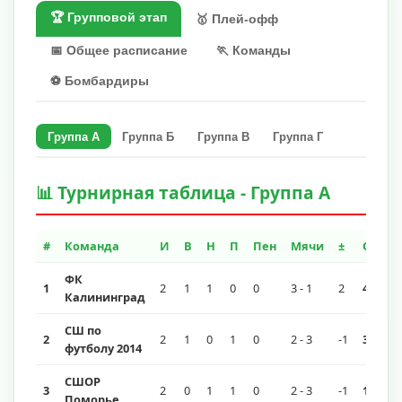
🏆 Групповой этап
🥇 Плей-офф
📅 Общее расписание
🏃 Команды
⚽ Бомбардиры
Группа А
Группа Б
Группа В
Группа Г
📊 Турнирная таблица - Группа А
#
Команда
И
В
Н
П
Пен
Мячи
±
О
ФК
1
2
1
1
0
0
3 - 1
2
4
Калининград
СШ по
2
2
1
0
1
0
2 - 3
-1
3
футболу 2014
СШОР
3
2
0
1
1
0
2 - 3
-1
1
Поморье