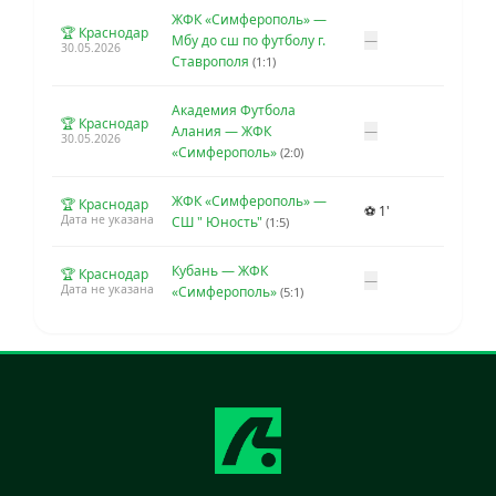
ЖФК «Симферополь» —
🏆 Краснодар
Мбу до сш по футболу г.
—
30.05.2026
Ставрополя
(1:1)
Академия Футбола
🏆 Краснодар
Алания — ЖФК
—
30.05.2026
«Симферополь»
(2:0)
ЖФК «Симферополь» —
🏆 Краснодар
⚽ 1'
Дата не указана
СШ " Юность"
(1:5)
Кубань — ЖФК
🏆 Краснодар
—
Дата не указана
«Симферополь»
(5:1)