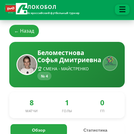
ЛОКОБОЛ
☰
Всероссийский футбольный турнир
← Назад
Беломестнова
Софья Дмитриевна
🏆 СМЕНА - МАЙСТРЕНКО
№ 4
8
1
0
МАТЧИ
ГОЛЫ
ГП
Обзор
Статистика