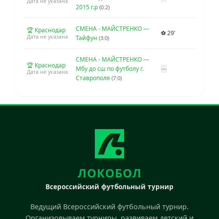
Дата не указана
2015 г.р
(0:2)
СМЕНА - МАЙСТРЕНКО —
🏆 Краснодар
⚽ 29'
Дата не указана
Тайфун
(3:0)
СМЕНА - МАЙСТРЕНКО —
🏆 Краснодар
Мбу до сш по футболу г.
—
Дата не указана
Ставрополя
(7:0)
ЛОКОБОЛ
Всероссийский футбольный турнир
Ведущий Всероссийский футбольный турнир.
Организовываем турниры, развиваем детский и