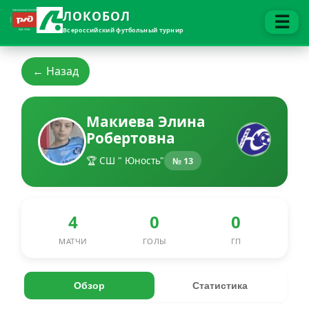
ЛОКОБОЛ
☰
Всероссийский футбольный турнир
← Назад
Макиева Элина
Робертовна
🏆 СШ " Юность"
№ 13
4
0
0
МАТЧИ
ГОЛЫ
ГП
Обзор
Статистика