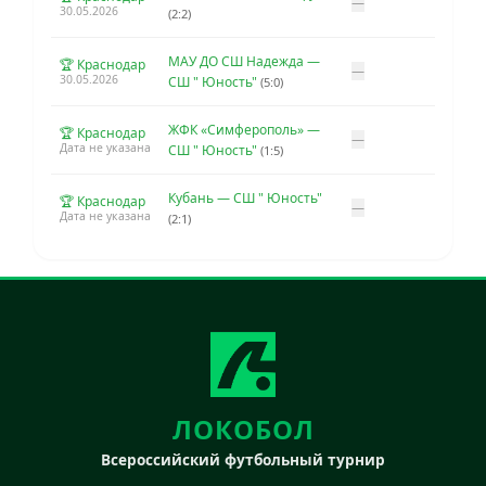
—
30.05.2026
(2:2)
МАУ ДО СШ Надежда —
🏆 Краснодар
—
30.05.2026
СШ " Юность"
(5:0)
ЖФК «Симферополь» —
🏆 Краснодар
—
Дата не указана
СШ " Юность"
(1:5)
Кубань — СШ " Юность"
🏆 Краснодар
—
Дата не указана
(2:1)
ЛОКОБОЛ
Всероссийский футбольный турнир