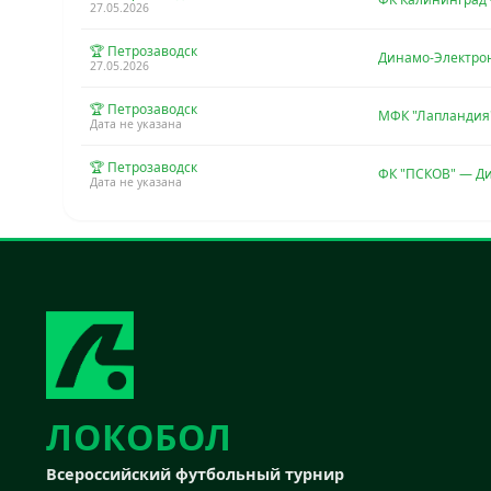
27.05.2026
🏆 Петрозаводск
Динамо-Электро
27.05.2026
🏆 Петрозаводск
МФК "Лапландия
Дата не указана
🏆 Петрозаводск
ФК "ПСКОВ" — Д
Дата не указана
ЛОКОБОЛ
Всероссийский футбольный турнир