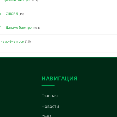
н — СШОР-5
(1:0)
" — Динамо-Электрон
(0:1)
инамо-Электрон
(1:5)
НАВИГАЦИЯ
Главная
Новости
СМИ