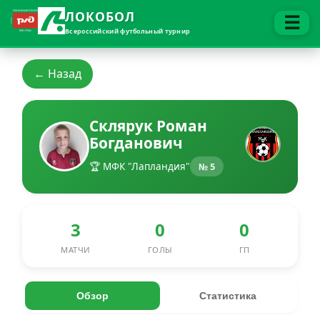
ЛОКОБОЛ
☰
Всероссийский футбольный турнир
← Назад
Склярук Роман
Богданович
🏆 МФК "Лапландия"
№ 5
3
0
0
МАТЧИ
ГОЛЫ
ГП
Обзор
Статистика