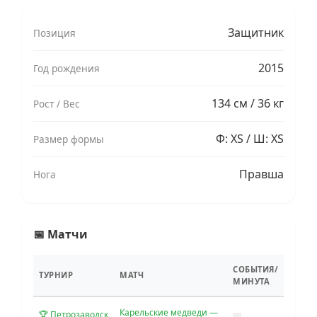
Защитник
Позиция
2015
Год рождения
134 см / 36 кг
Рост / Вес
Ф: XS / Ш: XS
Размер формы
Правша
Нога
📅 Матчи
СОБЫТИЯ/
ТУРНИР
МАТЧ
МИНУТА
Карельские медведи —
🏆 Петрозаводск