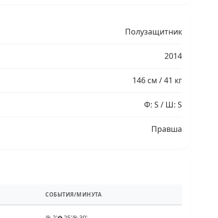
Полузащитник
2014
146 см / 41 кг
Ф: S / Ш: S
Правша
СОБЫТИЯ/МИНУТА
🎯 2'
⚽ 25'
🎯 30'