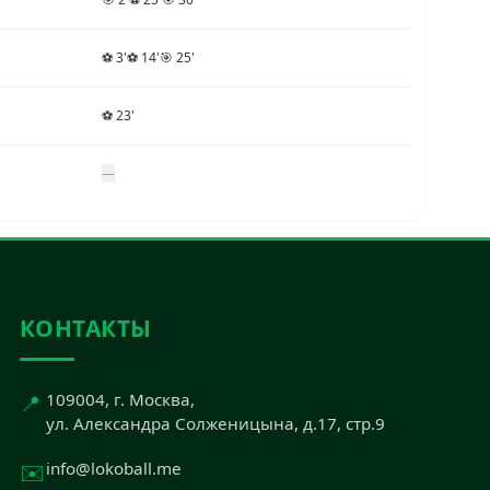
⚽ 3'
⚽ 14'
🎯 25'
⚽ 23'
—
КОНТАКТЫ
📍
109004, г. Москва,
ул. Александра Солженицына, д.17, стр.9
✉️
info@lokoball.me