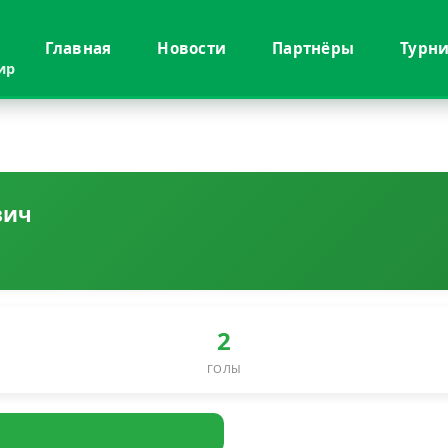
Главная
Новости
Партнёры
Турн
ир
вич
2
ГОЛЫ