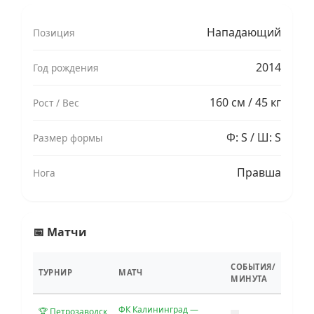
Нападающий
Позиция
2014
Год рождения
160 см / 45 кг
Рост / Вес
Ф: S / Ш: S
Размер формы
Правша
Нога
📅 Матчи
СОБЫТИЯ/
ТУРНИР
МАТЧ
МИНУТА
ФК Калининград —
🏆 Петрозаводск