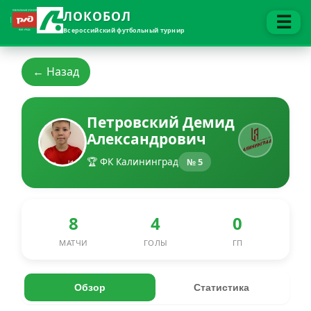
ЛОКОБОЛ
☰
Всероссийский футбольный турнир
← Назад
Петровский Демид
Александрович
🏆 ФК Калининград
№ 5
8
4
0
МАТЧИ
ГОЛЫ
ГП
Обзор
Статистика