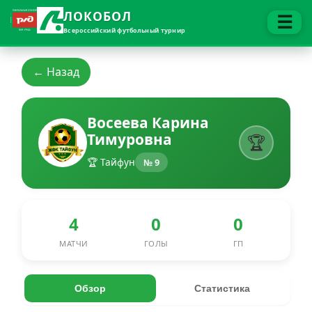
ЛОКОБОЛ
☰
Всероссийский футбольный турнир
← Назад
Восеева Карина
Тимуровна
🏆
🏆 Тайфун
№ 9
4
0
0
МАТЧИ
ГОЛЫ
ГП
Обзор
Статистика