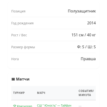
Полузащитник
Позиция
2014
Год рождения
151 см / 40 кг
Рост / Вес
Ф: S / Ш: S
Размер формы
Правша
Нога
📅 Матчи
СОБЫТИЯ/
ТУРНИР
МАТЧ
МИНУТА
СШ " Юность" — Тайфун
🏆 Краснодар