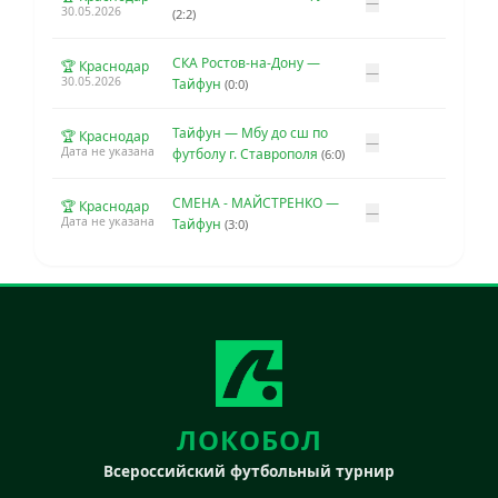
—
30.05.2026
(2:2)
СКА Ростов-на-Дону —
🏆 Краснодар
—
30.05.2026
Тайфун
(0:0)
Тайфун — Мбу до сш по
🏆 Краснодар
—
Дата не указана
футболу г. Ставрополя
(6:0)
СМЕНА - МАЙСТРЕНКО —
🏆 Краснодар
—
Дата не указана
Тайфун
(3:0)
ЛОКОБОЛ
Всероссийский футбольный турнир