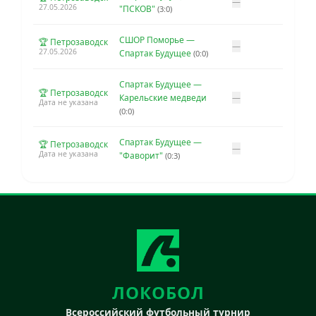
—
27.05.2026
"ПСКОВ"
(3:0)
СШОР Поморье —
🏆 Петрозаводск
—
27.05.2026
Спартак Будущее
(0:0)
Спартак Будущее —
🏆 Петрозаводск
Карельские медведи
—
Дата не указана
(0:0)
Спартак Будущее —
🏆 Петрозаводск
—
Дата не указана
"Фаворит"
(0:3)
ЛОКОБОЛ
Всероссийский футбольный турнир