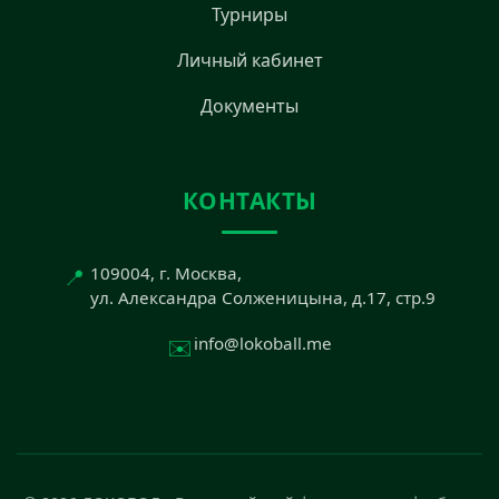
Турниры
Личный кабинет
Документы
КОНТАКТЫ
📍
109004, г. Москва,
ул. Александра Солженицына, д.17, стр.9
✉️
info@lokoball.me