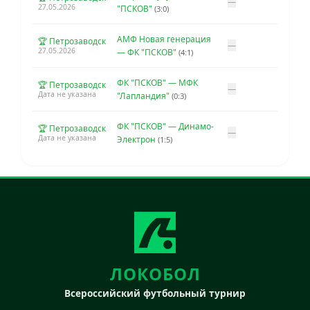
—
27.05.2026
"ПСКОВ"
(3:0)
АМФ Новая генерация
🏆 Петрозаводск
—
27.05.2026
— ФК "ПСКОВ"
(4:1)
ФК "ПСКОВ" — МФК
🏆 Петрозаводск
—
Дата не указана
"Лапландия"
(0:3)
ФК "ПСКОВ" — Динамо-
🏆 Петрозаводск
—
Дата не указана
Электрон
(1:5)
ЛОКОБОЛ
Всероссийский футбольный турнир