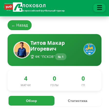
ЛОКОБОЛ
☰
Всероссийский футбольный турнир
← Назад
Титов Макар
Игоревич
🏆 ФК "ПСКОВ"
№ 1
4
0
0
МАТЧИ
ГОЛЫ
ГП
Обзор
Статистика