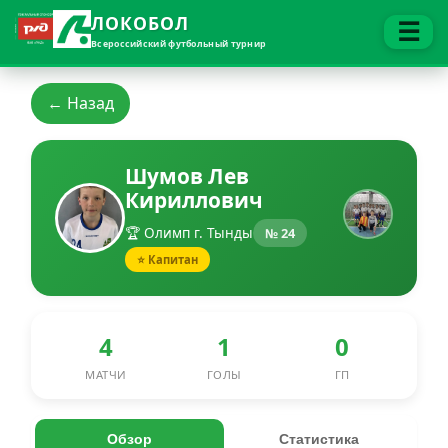
ЛОКОБОЛ
☰
Всероссийский футбольный турнир
← Назад
Шумов Лев
Кириллович
🏆 Олимп г. Тынды
№ 24
⭐ Капитан
4
1
0
МАТЧИ
ГОЛЫ
ГП
Обзор
Статистика