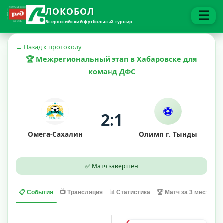
ЛОКОБОЛ
☰
Всероссийский футбольный турнир
← Назад к протоколу
🏆 Межрегиональный этап в Хабаровске для
команд ДФС
⚽
2:1
Омега-Сахалин
Олимп г. Тынды
✅ Матч завершен
📋 События
📺 Трансляция
📊 Статистика
🏆 Матч за 3 место
