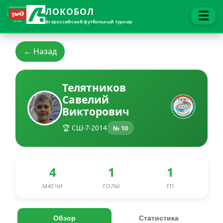
ЛОКОБОЛ
☰
Всероссийский футбольный турнир
← Назад
Телятников
Савелий
Викторович
🏆 СШ-7-2014
№ 10
4
1
1
МАТЧИ
ГОЛЫ
ГП
Обзор
Статистика