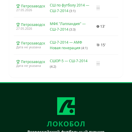
СШ по футболу 2014 —
🏆 Петрозаводск
—
27.05.2026
СШ-7-2014
(3:1)
МФК "Лапландия" —
🏆 Петрозаводск
⚽ 13'
27.05.2026
СШ-7-2014
(3:3)
СШ-7-2014 — АМФ
🏆 Петрозаводск
🎯 15'
Дата не указана
Новая генерация
(4:1)
СШОР-5 — СШ-7-2014
🏆 Петрозаводск
—
Дата не указана
(4:2)
ЛОКОБОЛ
Всероссийский футбольный турнир