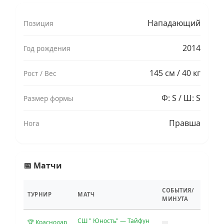
Нападающий
Позиция
2014
Год рождения
145 см / 40 кг
Рост / Вес
Ф: S / Ш: S
Размер формы
Правша
Нога
📅 Матчи
СОБЫТИЯ/
ТУРНИР
МАТЧ
МИНУТА
СШ " Юность" — Тайфун
🏆 Краснодар