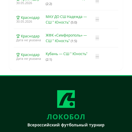
—
30.05.2026
(2:2)
МАУ ДО СШ Надежда —
🏆 Краснодар
—
30.05.2026
СШ " Юность"
(5:0)
ЖФК «Симферополь» —
🏆 Краснодар
—
Дата не указана
СШ " Юность"
(1:5)
Кубань — СШ " Юность"
🏆 Краснодар
—
Дата не указана
(2:1)
ЛОКОБОЛ
Всероссийский футбольный турнир