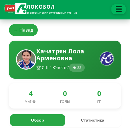
ЛОКОБОЛ
☰
Всероссийский футбольный турнир
← Назад
Хачатрян Лола
Арменовна
🏆 СШ " Юность"
№ 22
4
0
0
МАТЧИ
ГОЛЫ
ГП
Обзор
Статистика