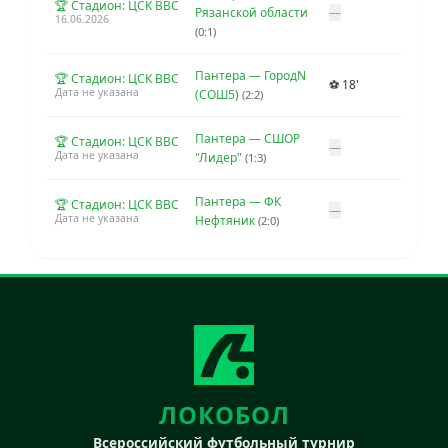
🏆 Стадион: ЦСК ВВС
Рязанской области
—
16.06.2026
(0:1)
Пантера — ГородN
🏆 Стадион: ЦСК ВВС
⚽ 18'
Дата не указана
(СОШ5)
(2:2)
Пантера — СШОР
🏆 Стадион: ЦСК ВВС
—
Дата не указана
"Лидер"
(1:3)
Пантера — ФК
🏆 Стадион: ЦСК ВВС
—
Дата не указана
Нефтяник
(2:0)
ЛОКОБОЛ
Всероссийский футбольный турнир