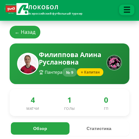
ЛОКОБОЛ
☰
Всероссийский футбольный турнир
← Назад
Филиппова Алина
Руслановна
🏆 Пантера
№ 9
⭐ Капитан
4
1
0
МАТЧИ
ГОЛЫ
ГП
Обзор
Статистика