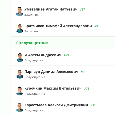
Уметалиев Агатан Натуевич
#87
Защитник
Братчиков Тимофей Александрович
#98
Защитник
⚡ Полузащитник
И Артем Андреевич
#29
Полузащитник
Парпауц Даниил Алексеевич
#71
Полузащитник
Курочкин Максим Витальевич
#78
Полузащитник
Коростылев Алексей Дмитриевич
#97
Полузащитник