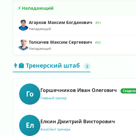
⚡ Нападающий
Агарков Максим Богданович
#91
Нападающий
Толкачев Максим Сергеевич
#92
Нападающий
👨‍🏫 Тренерский штаб
2
Горшечников Иван Олегович
Создате
Го
Главный тренер
Елкин Дмитрий Викторович
Ел
Ассистент тренера