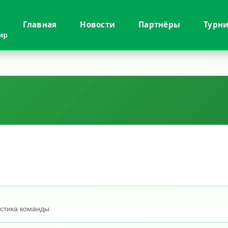
Главная
Новости
Партнёры
Турн
ир
истика команды