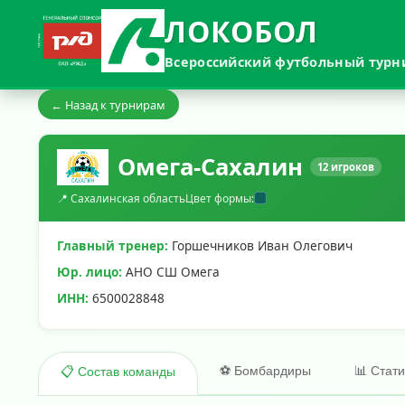
ЛОКОБОЛ
Всероссийский футбольный турн
← Назад к турнирам
Омега-Сахалин
12 игроков
📍 Сахалинская область
Цвет формы:
Главный тренер:
Горшечников Иван Олегович
Юр. лицо:
АНО СШ Омега
ИНН:
6500028848
⚽ Бомбардиры
📊 Стат
📋 Состав команды