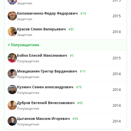
2015
Защитник
Килимиченко Федор Федорович
#18
2015
Защитник
Красов Семен Валерьевич
#85
2014
Защитник
⚡ Полузащитник
Бойко Елисей Максимович
#5
2015
Полузащитник
Мнацаканян Григор Варданович
#19
2014
Полузащитник
Кузмич Семен александрович
#78
2014
Полузащитник
Дубров Евгений Вячеславович
#80
2014
Полузащитник
Цыганков Максим Игоревич
#99
2014
Полузащитник