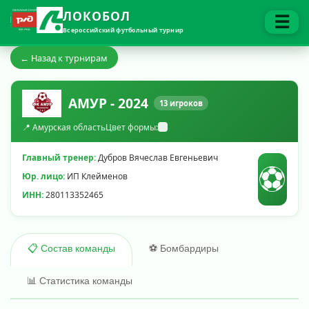
ЛОКОБОЛ
☰
Всероссийский футбольный турнир
← Назад к турнирам
АМУР - 2024
13 игроков
📍 Амурская область
Цвет формы:
Главный тренер:
Дубров Вячеслав Евгеньевич
⚽
Юр. лицо:
ИП Клейменов
ИНН:
280113352465
⚽ Бомбардиры
📋 Состав команды
📊 Статистика команды