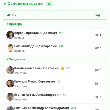
⭐ Основной состав
13
Игрок
Год
⚡ Вратарь
Король Ярослав Андреевич
#1
2014
Вратарь
Софьяник Данил Игоревич
#16
2014
Вратарь
⚡ Защитник
Клейменов Семен Олегович
#7
К
2014
Защитник
Крутель Макар Сергеевич
#6
2014
Защитник
Ягунов Артем Александрович
#9
2016
Защитник
Спицын Александр Александрович
#10