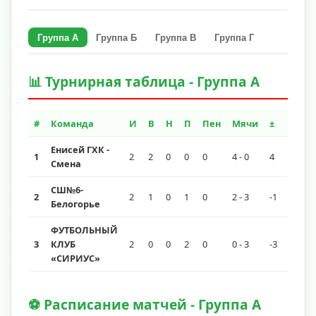
Группа A
Группа Б
Группа В
Группа Г
📊 Турнирная таблица - Группа A
#
Команда
И
В
Н
П
Пен
Мячи
±
О
Енисей ГХК -
1
2
2
0
0
0
4 - 0
4
6
Смена
СШ№6-
2
2
1
0
1
0
2 - 3
-1
3
Белогорье
ФУТБОЛЬНЫЙ
3
КЛУБ
2
0
0
2
0
0 - 3
-3
0
«СИРИУС»
⚽ Расписание матчей - Группа A