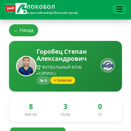
ЛОКОБОЛ
☰
Всероссийский футбольный турнир
← Назад
Горобец Степан
Александрович
🏆 ФУТБОЛЬНЫЙ КЛУБ
«СИРИУС»
№ 9
⭐ Капитан
8
3
0
МАТЧИ
ГОЛЫ
ГП