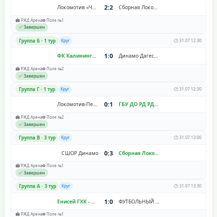
2:2
Локомотив «Черкизово»
Сборная Локобол 2026
🏟️ РЖД Арена
⚽ Поле №1
✅ Завершен
Группа Б · 1 тур
Круг
🕐 31.07 12:30
1:0
ФК Калининград
Динамо Дагестан
🏟️ РЖД Арена
⚽ Поле №2
✅ Завершен
Группа Г · 1 тур
Круг
🕐 31.07 12:30
0:1
Локомотив-Перово 2014
ГБУ ДО РД РДЮСШ
🏟️ РЖД Арена
⚽ Поле №2
✅ Завершен
Группа В · 3 тур
Круг
🕐 31.07 13:00
0:3
СШОР Динамо
Сборная Локобол 2026
🏟️ РЖД Арена
⚽ Поле №1
✅ Завершен
Группа A · 3 тур
Круг
🕐 31.07 13:30
1:0
Енисей ГХК - Смена
ФУТБОЛЬНЫЙ КЛУБ «СИРИУС»
🏟️ РЖД Арена
⚽ Поле №1