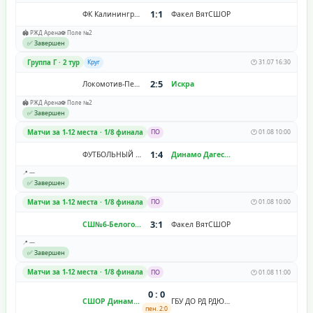
1:1
ФК Калининград
Факел ВятСШОР
🏟️ РЖД Арена
⚽ Поле №2
✅ Завершен
Группа Г · 2 тур
Круг
🕐 31.07 16:30
2:5
Локомотив-Перово 2014
Искра
🏟️ РЖД Арена
⚽ Поле №2
✅ Завершен
Матчи за 1-12 места · 1/8 финала
ПО
🕐 01.08 10:00
1:4
ФУТБОЛЬНЫЙ КЛУБ «СИРИУС»
Динамо Дагестан
📍 —
✅ Завершен
Матчи за 1-12 места · 1/8 финала
ПО
🕐 01.08 10:00
3:1
СШ№6-Белогорье
Факел ВятСШОР
📍 —
✅ Завершен
Матчи за 1-12 места · 1/8 финала
ПО
🕐 01.08 11:00
0 : 0
СШОР Динамо
ГБУ ДО РД РДЮСШ
пен. 2:0