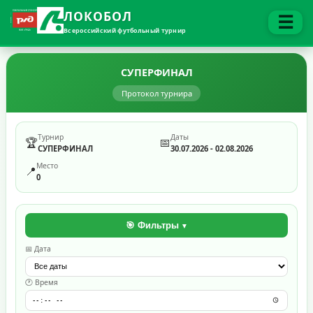
ЛОКОБОЛ
☰
Всероссийский футбольный турнир
СУПЕРФИНАЛ
Протокол турнира
Турнир
Даты
🏆
📅
СУПЕРФИНАЛ
30.07.2026 - 02.08.2026
Место
📍
0
🎯 Фильтры
📅 Дата
🕐 Время