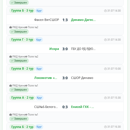
✅ Завершен
Группа Б · 3 тур
Круг
🕐 31.07 14:30
1:3
Факел ВятСШОР
Динамо Дагестан
🏟️ РЖД Арена
⚽ Поле №2
✅ Завершен
Группа Г · 3 тур
Круг
🕐 31.07 14:30
3:0
Искра
ГБУ ДО РД РДЮСШ
🏟️ РЖД Арена
⚽ Поле №2
✅ Завершен
Группа В · 2 тур
Круг
🕐 31.07 15:00
3:0
Локомотив «Черкизово»
СШОР Динамо
🏟️ РЖД Арена
⚽ Поле №1
✅ Завершен
Группа A · 2 тур
Круг
🕐 31.07 15:30
0:3
СШ№6-Белогорье
Енисей ГХК - Смена
🏟️ РЖД Арена
⚽ Поле №1
✅ Завершен
Группа Б · 2 тур
Круг
🕐 31.07 16:30