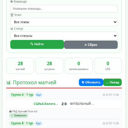
⚽ Команда
🏆 Этап
📊 Статус
🔍 Найти
✕ Сброс
28
28
0
0
матчей
сыграно
запланировано
LIVE
📊 Протокол матчей
🔄 Обновить
← Назад
Группа A · 1 тур
Круг
🕐 31.07 11:00
2:0
СШ№6-Белогорье
ФУТБОЛЬНЫЙ КЛУБ «СИРИУС»
🏟️ РЖД Арена
⚽ Поле №1
✅ Завершен
Группа В · 1 тур
Круг
🕐 31.07 11:00