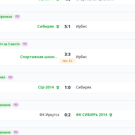
2 финала
ПО
5:1
Сибиряк
Ирбис
тч за 3 место
ПО
3:3
Спортивная школа им. В.Е. Архипова 2014 г.р.
Ирбис
пен. 4:2
инал
ПО
1:0
СШ-2014
Сибиряк
 финала
ПО
0:2
ФК Иркутск
ФК СИБИРЬ 2014
 финала
ПО