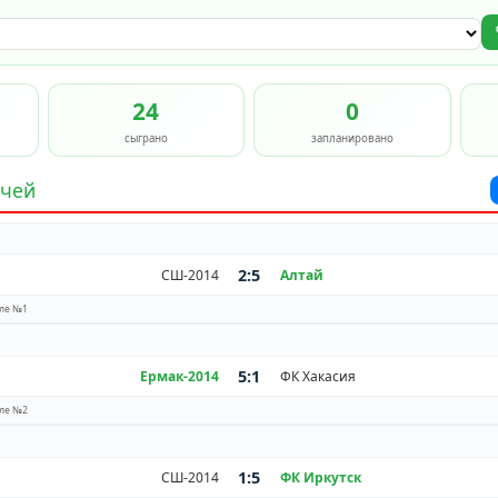
24
0
сыграно
запланировано
тчей
2:5
СШ-2014
Алтай
ле №1
5:1
Ермак-2014
ФК Хакасия
ле №2
1:5
СШ-2014
ФК Иркутск