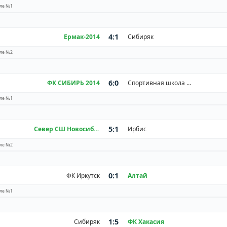
ле №1
4:1
Ермак-2014
Сибиряк
ле №2
6:0
ФК СИБИРЬ 2014
Спортивная школа им. В.Е. Архипова 2014 г.р.
ле №1
5:1
Север СШ Новосибирск
Ирбис
ле №2
0:1
ФК Иркутск
Алтай
ле №1
1:5
Сибиряк
ФК Хакасия