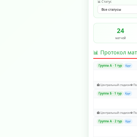
📊 Статус
24
матчей
📊 Протокол ма
Группа A · 1 тур
Круг
🏟️ Центральный стадион
⚽ По
Группа Б · 1 тур
Круг
🏟️ Центральный стадион
⚽ По
Группа A · 2 тур
Круг