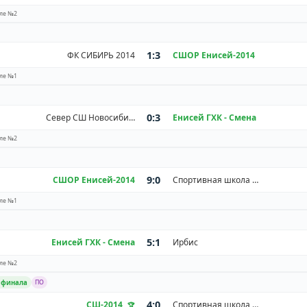
ле №2
1:3
ФК СИБИРЬ 2014
СШОР Енисей-2014
ле №1
0:3
Север СШ Новосибирск
Енисей ГХК - Смена
ле №2
9:0
СШОР Енисей-2014
Спортивная школа им. В.Е. Архипова 2014 г.р.
ле №1
5:1
Енисей ГХК - Смена
Ирбис
ле №2
2 финала
ПО
4:0
СШ-2014
Спортивная школа им. В.Е. Архипова 2014 г.р.