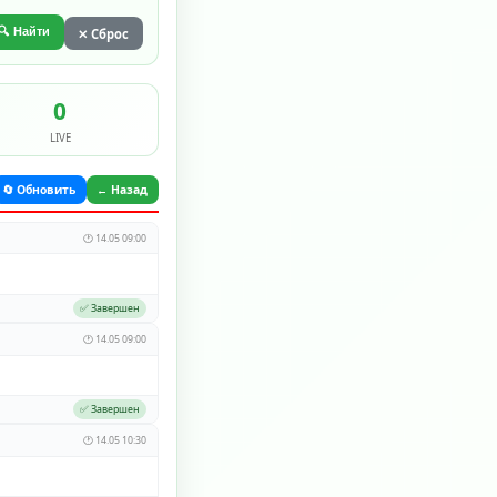
🔍 Найти
✕ Сброс
0
LIVE
🔄 Обновить
← Назад
🕐 14.05 09:00
✅ Завершен
🕐 14.05 09:00
✅ Завершен
🕐 14.05 10:30