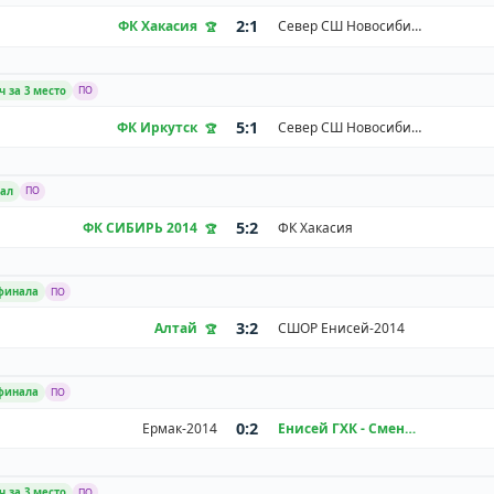
2:1
ФК Хакасия
Север СШ Новосибирск
ч за 3 место
ПО
5:1
ФК Иркутск
Север СШ Новосибирск
нал
ПО
5:2
ФК СИБИРЬ 2014
ФК Хакасия
 финала
ПО
3:2
Алтай
СШОР Енисей-2014
 финала
ПО
0:2
Ермак-2014
Енисей ГХК - Смена
ч за 3 место
ПО