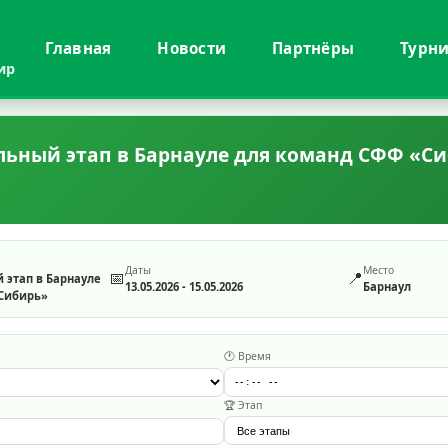
Главная
Новости
Партнёры
Турн
ир
ьный этап в Барнауле для команд СФФ «С
Даты
Место
📅
📍
этап в Барнауле
13.05.2026 - 15.05.2026
Барнаул
Сибирь»
🕐 Время
🏆 Этап