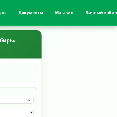
иры
Документы
Магазин
Личный кабин
ибирь»