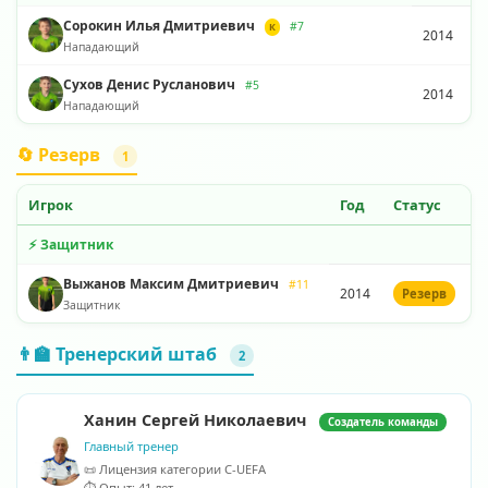
Сорокин Илья Дмитриевич
#7
К
2014
Нападающий
Сухов Денис Русланович
#5
2014
Нападающий
🔄 Резерв
1
Игрок
Год
Статус
⚡ Защитник
Выжанов Максим Дмитриевич
#11
2014
Резерв
Защитник
👨‍🏫 Тренерский штаб
2
Ханин Сергей Николаевич
Создатель команды
Главный тренер
📜 Лицензия категории C-UEFA
⏱️ Опыт: 41 лет