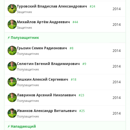
Туровский Владислав Александрович
#24
2014
Защитник
Михайлов Артём Андреевич
#44
2014
Защитник
⚡ Полузащитник
Грызин Семен Радионович
#8
2014
Полузащитник
Селютин Евгений Владимирович
#9
2014
Полузащитник
Тишкин Алексей Сергеевич
#18
2014
Полузащитник
Лавринов Арсений Николаевич
#23
2014
Полузащитник
Иванков Александр Витальевич
#25
2014
Полузащитник
⚡ Нападающий