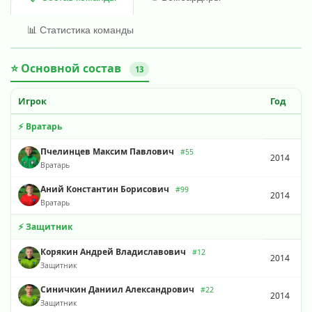
📊 Статистика команды
⭐ Основной состав
13
Игрок
Год
⚡ Вратарь
Пчелинцев Максим Павлович
#55
2014
Вратарь
Аний Константин Борисович
#99
2014
Вратарь
⚡ Защитник
Корякин Андрей Владиславович
#12
2014
Защитник
Синичкин Даниил Александрович
#22
2014
Защитник