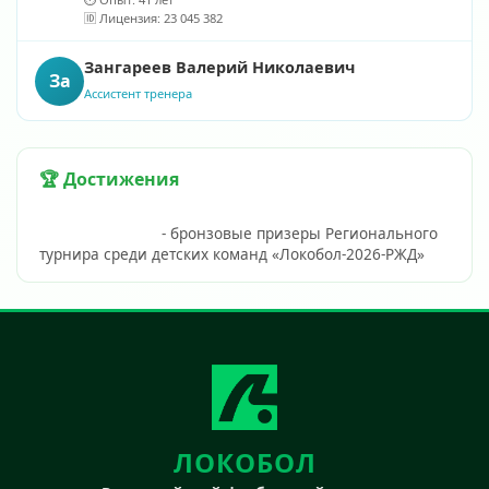
🆔 Лицензия: 23 045 382
Зангареев Валерий Николаевич
За
Ассистент тренера
🏆 Достижения
                            - бронзовые призеры Регионального 
турнира среди детских команд «Локобол-2026-
ЛОКОБОЛ